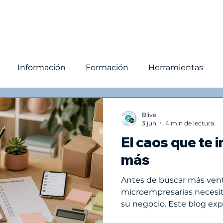
owth partner consultor
Consultores Blive
Mo
Información
Formación
Herramientas
gestión
Organización
Gestión de negocio
T
Blive
3 jun
4 min de lectura
El caos que te
ción de negocio
Seguimiento
Gestión de clien
más
Antes de buscar más ven
microempresarias necesit
su negocio. Este blog exp
ventas, clientes y cobranz