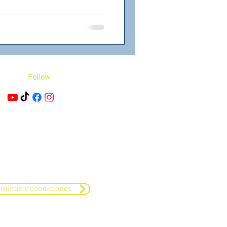
iones y construir una
 antes de escalar.
Follow
.
rminos y condiciones