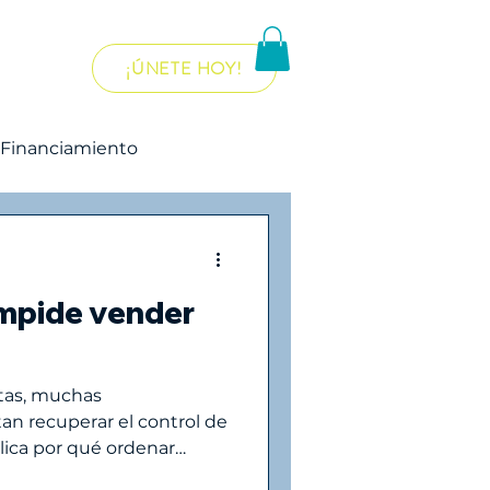
¡ÚNETE HOY!
re...
Financiamiento
ecnología
 impide vender
tes
tas, muchas
an recuperar el control de
lica por qué ordenar
as es clave para crecer sin