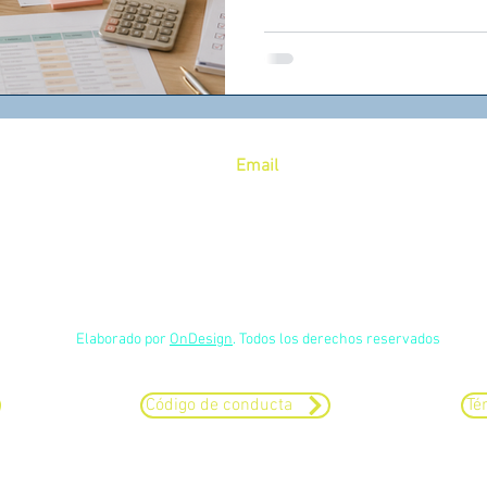
caos, tomar mejores decis
estructura más sostenible
Email
58
admin@blive.lat
Profesor Jesús Romero Flores 140, Col. Constitución 1917, CP
09260
Elaborado por
OnDesign
. Todos los derechos reservados
Código de conducta
Té