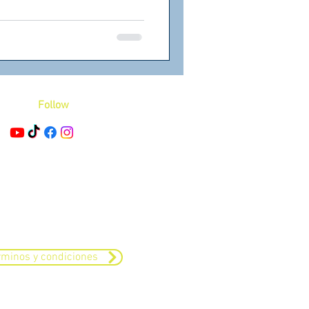
tes con sistemas simples,
rutinas claras, sin
uipo.
Follow
.
rminos y condiciones