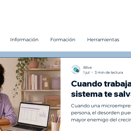
owth partner consultor
Consultores Blive
Mo
Información
Formación
Herramientas
gestión
Organización
Gestión de negocio
T
Blive
1 jul
3 min de lectura
Cuando trabaja
ción de negocio
Seguimiento
Gestión de clien
sistema te salv
Cuando una microempres
persona, el desorden pue
mayor enemigo del crecim
cómo una emprendedora 