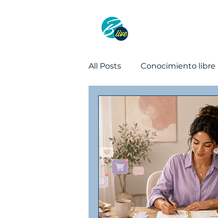
Método
Gr
All Posts
Conocimiento libre
Ventas
Organización y 
Productividad
Organiza