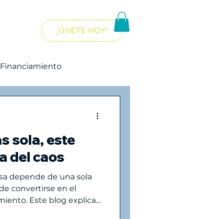
¡ÚNETE HOY!
re...
Financiamiento
ecnología
s sola, este
tes
a del caos
a depende de una sola
de convertirse en el
iento. Este blog explica
puede organizar ventas,