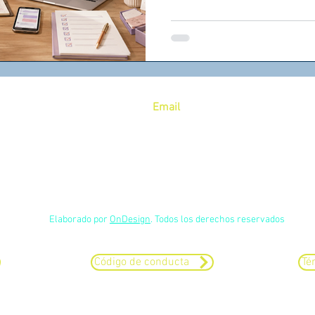
clientas, pagos y pendien
herramientas accesibles y 
necesidad de tener un eq
Email
58
admin@blive.lat
Profesor Jesús Romero Flores 140, Col. Constitución 1917, CP
09260
Elaborado por
OnDesign
. Todos los derechos reservados
Código de conducta
Té