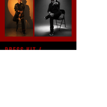
PRESS KIT /
RECURSOS OFICIALES
Una carpeta curada para que medios,
promotores, marcas y venues puedan
entender, publicar y activar el
universo CONKRETECH sin fricción.
Official Photos
Logo Pack