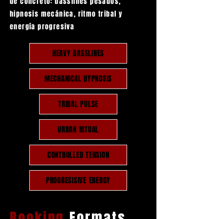
de concreto: basslines pesados,
hipnosis mecánica, ritmo tribal y
energía progresiva
HEAVY BASSLINES
MECHANICAL HYPNOSIS
TRIBAL PULSE
URBAN RITUAL
CONTROLLED TENSION
PROGRESISIVE ENERGY
Booking
Formats