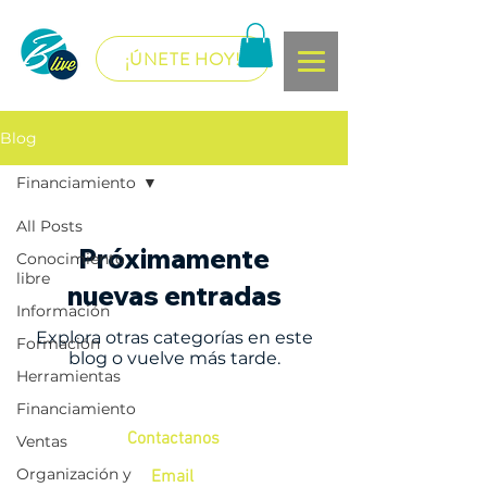
¡ÚNETE HOY!
Blog
Financiamiento
All Posts
Próximamente
Conocimiento
libre
nuevas entradas
Información
Explora otras categorías en este
Formación
blog o vuelve más tarde.
Herramientas
Financiamiento
Contactanos
Ventas
Organización y
Email