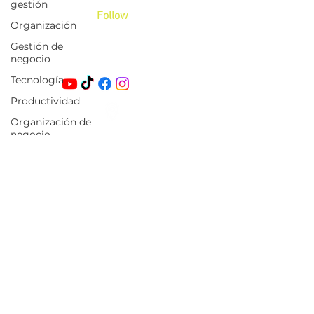
gestión
Follow
Organización
+52 (55) 17 97 62 58
Gestión de
admin@blive.lat
negocio
Tecnología
Productividad
Organización de
negocio
Profesor Jesús Romero Flores 140,
Col. Constitución 1917, CP. 09260
Seguimiento
Elaborado por
OnDesign
. Todos los
Gestión de
derechos reservados
clientes
Aviso de privacidad
Código de conducta
Términos y condiciones