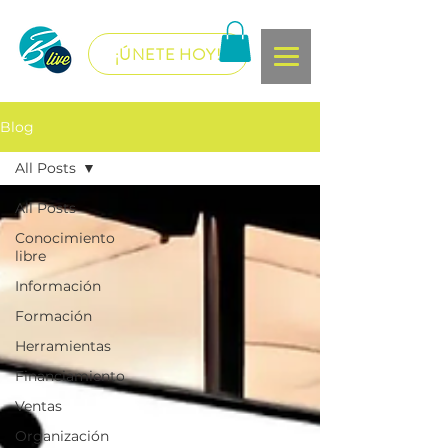
¡ÚNETE HOY!
Blog
All Posts
All Posts
Conocimiento
libre
Información
Formación
Herramientas
Financiamiento
Ventas
Organización