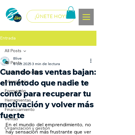
¡ÚNETE HOY!
Entrada
All Posts
Blive
All Posts
8 oct 2025
3 min de lectura
Cuando las ventas bajan:
Conocimiento libre
el método que nadie te
Información
Formación
contó para recuperar tu
Herramientas
motivación y volver más
Financiamiento
fuerte
Ventas
En el mundo del emprendimiento, no 
Organización y gestión
hay sensación más frustrante que ver 