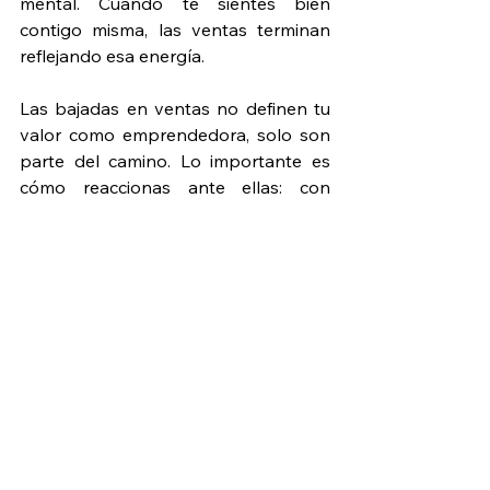
mental. Cuando te sientes bien 
contigo misma, las ventas terminan 
reflejando esa energía.
Las bajadas en ventas no definen tu 
valor como emprendedora, solo son 
parte del camino. Lo importante es 
cómo reaccionas ante ellas: con 
paciencia, análisis y mucha 
determinación. Recuerda que cada 
etapa difícil te acerca a una versión 
más fuerte y sabia de ti.
Si quieres seguir creciendo rodeada 
de mujeres que te entienden y te 
impulsan, en Blive hemos creado un 
espacio pensado para ti. Aquí 
encontrarás formación práctica, 
recursos útiles y una comunidad de 