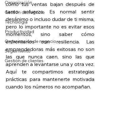
Organización
cómo tus ventas bajan después de 
tanto esfuerzo. Es normal sentir 
Gestión de negocio
desánimo o incluso dudar de ti misma, 
Tecnología
pero lo importante no es evitar esos 
Productividad
momentos, sino saber cómo 
Organización de negocio
enfrentarlos con resiliencia. Las 
emprendedoras más exitosas no son 
Seguimiento
las que nunca caen, sino las que 
Gestión de clientes
aprenden a levantarse una y otra vez. 
Aquí te compartimos estrategias 
prácticas para mantenerte motivada 
cuando los números no acompañan.