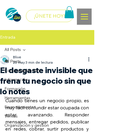
¡ÚNETE HOY!
Entrada
All Posts
Blive
All Posts
20 may
3 min de lectura
El desgaste invisible que
Conocimiento libre
frena tu negocio sin que
Información
Formación
lo notes
Herramientas
Cuando tienes un negocio propio, es 
Financiamiento
muy fácil confundir estar ocupada con 
estar avanzando. Responder 
Ventas
mensajes, entregar pedidos, publicar 
Organización y gestión
en redes, cobrar, surtir productos y 