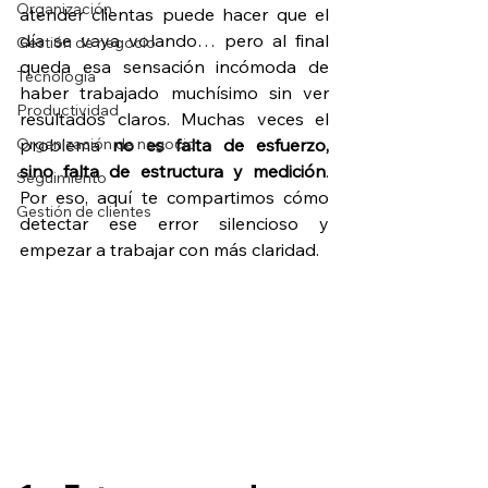
Organización
atender clientas puede hacer que el 
día se vaya volando… pero al final 
Gestión de negocio
queda esa sensación incómoda de 
Tecnología
haber trabajado muchísimo sin ver 
Productividad
resultados claros. Muchas veces el 
Organización de negocio
problema 
no es falta de esfuerzo, 
sino falta de estructura y medición
. 
Seguimiento
Por eso, aquí te compartimos cómo 
Gestión de clientes
detectar ese error silencioso y 
empezar a trabajar con más claridad.