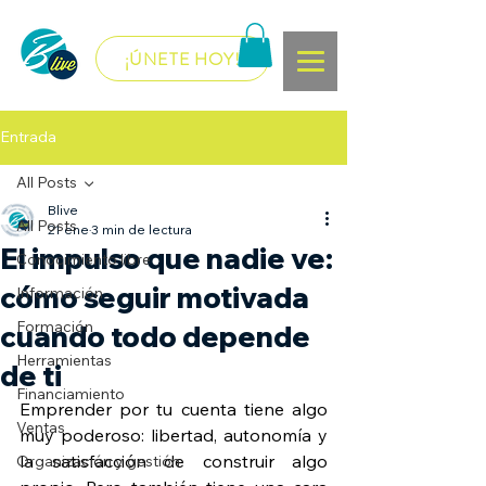
¡ÚNETE HOY!
Entrada
All Posts
Blive
All Posts
21 ene
3 min de lectura
El impulso que nadie ve:
Conocimiento libre
cómo seguir motivada
Información
Formación
cuando todo depende
Herramientas
de ti
Financiamiento
Emprender por tu cuenta tiene algo 
Ventas
muy poderoso: libertad, autonomía y 
la satisfacción de construir algo 
Organización y gestión