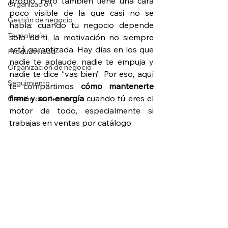
propio. Pero también tiene una cara 
Organización
poco visible de la que casi no se 
Gestión de negocio
habla: cuando tu negocio depende 
Tecnología
solo de ti, la motivación no siempre 
está garantizada. Hay días en los que 
Productividad
nadie te aplaude, nadie te empuja y 
Organización de negocio
nadie te dice “vas bien”. Por eso, aquí 
Seguimiento
te compartimos 
cómo mantenerte 
firme y con energía
 cuando tú eres el 
Gestión de clientes
motor de todo, especialmente si 
trabajas en ventas por catálogo.