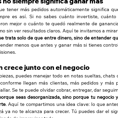
 no siempre significa ganar más
e tener más pedidos automáticamente significa que 
mpre es así. Si no sabes cuánto invertiste, cuánto
ron mejor o cuánto te quedó realmente de ganancia,
o sin ver resultados claros. Aquí te invitamos a mirar
se trata solo de que entre dinero, sino de entender qu
ender menos que antes y ganar más si tienes control 
isiones.
n crece junto con el negocio
ezas, puedes manejar todo en notas sueltas, chats 
 conforme llegan más clientas, más pedidos y más p
llar. Se te puede olvidar cobrar, entregar, dar seguim
porque seas desorganizada, sino porque tu negocio y
rte
. Aquí te compartimos una idea clave: lo que antes
izá ya no te alcanza para crecer. Tú puedes dar el sig