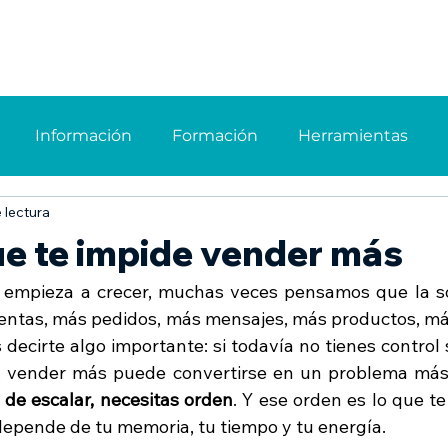
owth partner consultor
Consultores Blive
Mo
Información
Formación
Herramientas
 lectura
gestión
Organización
Gestión de negocio
T
ue te impide vender más
empieza a crecer, muchas veces pensamos que la sol
ción de negocio
Seguimiento
Gestión de clien
entas, más pedidos, más mensajes, más productos, má
decirte algo importante: si todavía no tienes control 
, vender más puede convertirse en un problema más 
 de escalar, necesitas orden
. Y ese orden es lo que te
 depende de tu memoria, tu tiempo y tu energía.