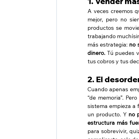
1. Vender más
A veces creemos qu
mejor, pero no sie
productos se movie
trabajando muchísim
más estrategia: 
no 
dinero.
 Tú puedes v
tus cobros y tus dec
2. El desorde
Cuando apenas empi
“de memoria”. Pero
sistema empieza a fa
un producto. Y 
no 
estructura más fue
para sobrevivir, qu