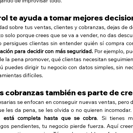
ejando de improvisar todo.
rol te ayuda a tomar mejores decisi
ad sobre tus ventas, clientes y cobranzas, dejas de deci
 solo porque crees que se va a vender, no das descue
o persigues clientas sin entender quién sí compra co
mación para decidir con más seguridad. 
Por ejemplo, pue
le la pena promover, qué clientas necesitan seguimien
ú puedes dirigir tu negocio con datos simples, sin nec
mientas difíciles.
us cobranzas también es parte de cr
rias se enfocan en conseguir nuevas ventas, pero de
 les da pena, se les olvida o no quieren incomodar. 
 está completa hasta que se cobra
. Si tienes m
gos pendientes, tu negocio pierde fuerza. Aquí cree