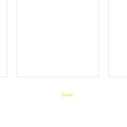
Email
58
admin@blive.lat
Profesor Jesús Romero Flores 140, Col. Constitución 1917, CP