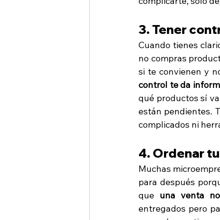
complicarte, solo d
3. Tener cont
Cuando tienes clarid
no compras producto
si te convienen y n
control te da infor
qué productos sí va
están pendientes. T
complicados ni herra
4. Ordenar t
Muchas microempresa
para después porque
que 
una venta no
entregados pero pa