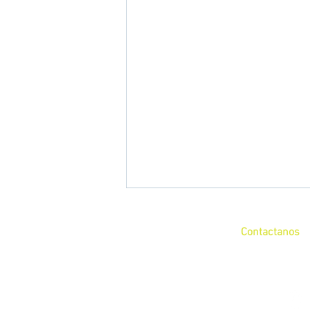
Contactanos
+52 (55) 17 97 62 