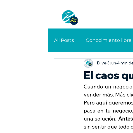
Método
Gr
All Posts
Conocimiento libre
Blive
3 jun
4 min de
Ventas
Organización y 
El caos q
Cuando un negocio 
Productividad
Organiza
vender más. Más cli
Pero aquí queremos 
pasa en tu negocio
una solución. 
Antes
sin sentir que todo