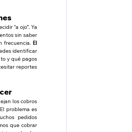
ones
dir “a ojo”. Ya 
ntos sin saber 
n frecuencia. 
El 
des identificar 
to y qué pagos 
esitar reportes 
ecer
jan los cobros 
El problema es 
uchos pedidos 
mos que cobrar 