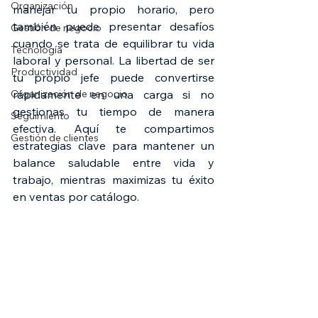
Organización
manejar tu propio horario, pero 
también puede presentar desafíos 
Gestión de negocio
cuando se trata de equilibrar tu vida 
Tecnología
laboral y personal. La libertad de ser 
Productividad
tu propio jefe puede convertirse 
Organización de negocio
rápidamente en una carga si no 
gestionas tu tiempo de manera 
Seguimiento
efectiva. Aquí te compartimos 
Gestión de clientes
estrategias clave para mantener un 
balance saludable entre vida y 
trabajo, mientras maximizas tu éxito 
en ventas por catálogo.