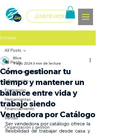
¡ÚNETE HOY!
Entrada
All Posts
Blive
All Posts
9 ago 2024
3 min de lectura
Cómo gestionar tu
Conocimiento libre
tiempo y mantener un
Información
Formación
balance entre vida y
Herramientas
trabajo siendo
Financiamiento
Vendedora por Catálogo
Ventas
Ser vendedora por catálogo ofrece la 
Organización y gestión
flexibilidad de trabajar desde casa y 