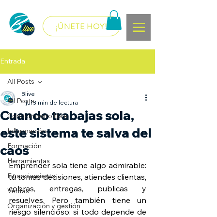
¡ÚNETE HOY!
Entrada
All Posts
Blive
All Posts
1 jul
3 min de lectura
Cuando trabajas sola,
Conocimiento libre
este sistema te salva del
Información
Formación
caos
Herramientas
Emprender sola tiene algo admirable: 
Financiamiento
tú tomas decisiones, atiendes clientas, 
cobras, entregas, publicas y 
Ventas
resuelves. Pero también tiene un 
Organización y gestión
riesgo silencioso: si todo depende de 