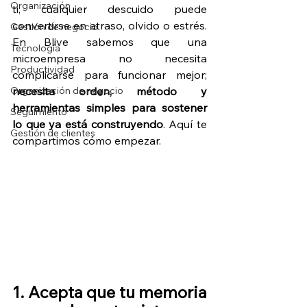
Organización
ti, cualquier descuido puede 
convertirse en atraso, olvido o estrés. 
Gestión de negocio
En Blive sabemos que una 
Tecnología
microempresa no necesita 
Productividad
complicarse para funcionar mejor; 
Organización de negocio
necesita orden, método y 
herramientas simples para sostener 
Seguimiento
lo que ya está construyendo
. Aquí te 
Gestión de clientes
compartimos cómo empezar.
1. Acepta que tu memoria 